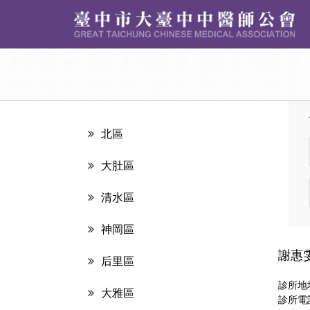
北區
大肚區
清水區
神岡區
謝惠
后里區
診所地
大雅區
診所電話：