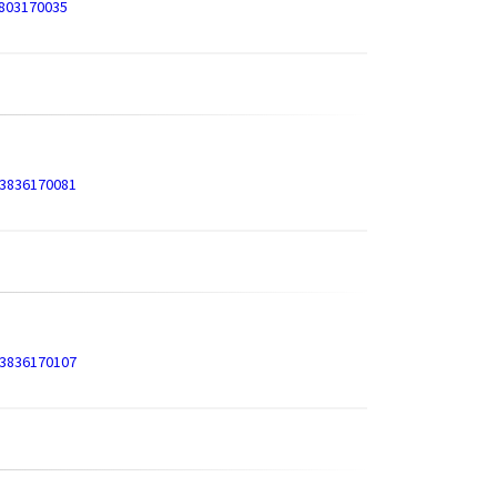
3803170035
=3836170081
=3836170107