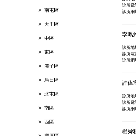
診所電話：
南屯區
診所網
大里區
李珮
中區
診所地
東區
診所電話：
診所網
潭子區
烏日區
許偉
北屯區
診所地
診所電話：
南區
診所網
西區
楊舜
豐原區