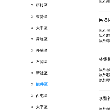
診所網
梧棲區
東勢區
吳增
大甲區
診所地
診所電話：
霧峰區
診所網
外埔區
林錫
石岡區
診所地
新社區
診所電話：
診所網
龍井區
西屯區
李豐
太平區
診所地