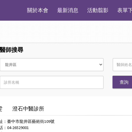
關於本會
最新消息
活動翦影
表單
醫師搜尋
雯
澄石中醫診所
址：臺中市龍井區藝術街109號
04-26529001