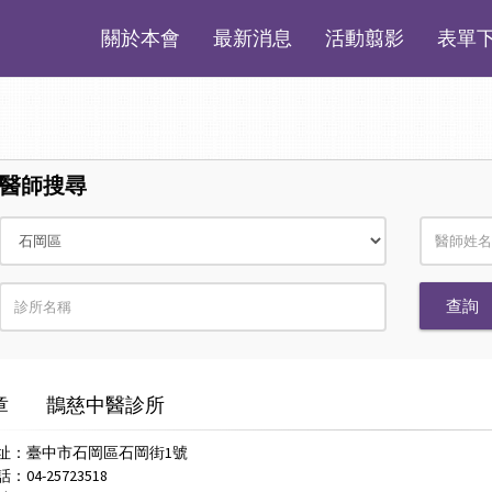
關於本會
最新消息
活動翦影
表單
醫師搜尋
章
鵲慈中醫診所
址：臺中市石岡區石岡街1號
04-25723518