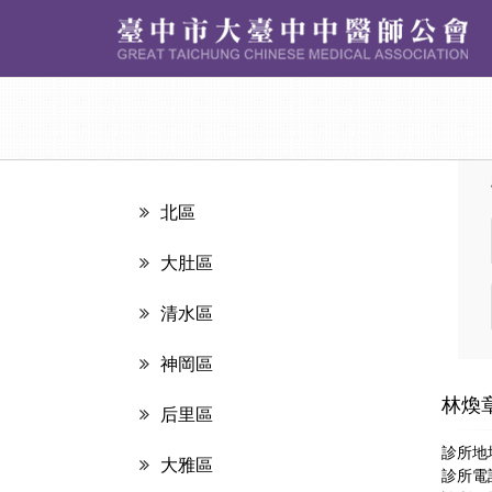
北區
大肚區
清水區
神岡區
林煥
后里區
診所地
大雅區
診所電話：