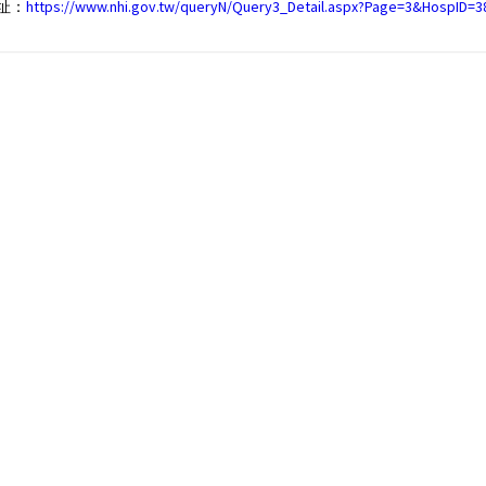
址：
https://www.nhi.gov.tw/queryN/Query3_Detail.aspx?Page=3&HospID=