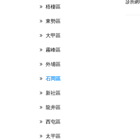
診所網
梧棲區
東勢區
大甲區
霧峰區
外埔區
石岡區
新社區
龍井區
西屯區
太平區