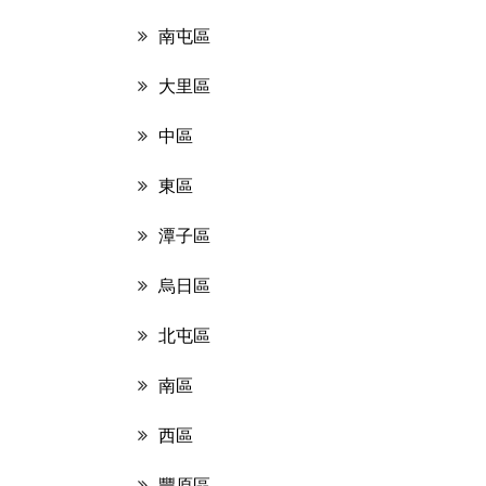
南屯區
大里區
中區
東區
潭子區
烏日區
北屯區
南區
西區
豐原區