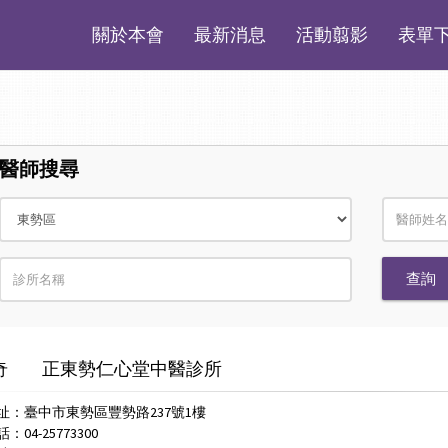
關於本會
最新消息
活動翦影
表單
醫師搜尋
奇
正東勢仁心堂中醫診所
址：臺中市東勢區豐勢路237號1樓
04-25773300