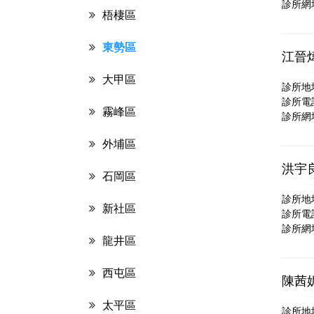
診所網
梧棲區
東勢區
江晉
大甲區
診所地
診所電話：
霧峰區
診所網
外埔區
洪宇
石岡區
診所地
新社區
診所電話：
診所網
龍井區
西屯區
陳茜
太平區
診所地