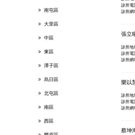
診所電話：
南屯區
診所網
大里區
張立
中區
診所地
東區
診所電話：
診所網
潭子區
烏日區
樂以
北屯區
診所地
診所電話：
南區
診所網
西區
蔡坤
豐原區