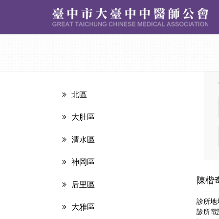
北區
大肚區
清水區
神岡區
陳楷
后里區
診所地
大雅區
診所電話：